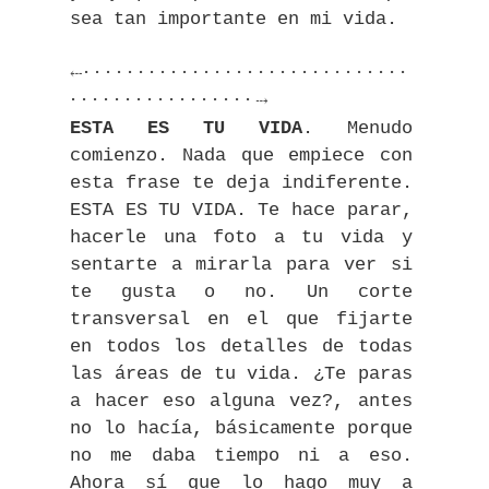
sea tan importante en mi vida.
⤎⠂⠂⠂⠂⠂⠂⠂⠂⠂⠂⠂⠂⠂⠂⠂⠂⠂⠂⠂⠂⠂⠂⠂⠂⠂⠂⠂⠂⠂⠂
⠂⠂⠂⠂⠂⠂⠂⠂⠂⠂⠂⠂⠂⠂⠂⠂⠂⤏
ESTA ES TU VIDA
. Menudo
comienzo. Nada que empiece con
esta frase te deja indiferente.
ESTA ES TU VIDA. Te hace parar,
hacerle una foto a tu vida y
sentarte a mirarla para ver si
te gusta o no. Un corte
transversal en el que fijarte
en todos los detalles de todas
las áreas de tu vida. ¿Te paras
a hacer eso alguna vez?, antes
no lo hacía, básicamente porque
no me daba tiempo ni a eso.
Ahora sí que lo hago muy a