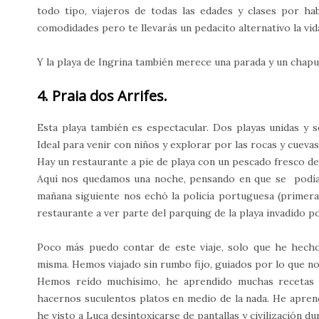
todo tipo, viajeros de todas las edades y clases por h
comodidades pero te llevarás un pedacito alternativo la vid
Y la playa de Ingrina también merece una parada y un chapu
4. Praia dos Arrifes.
Esta playa también es espectacular. Dos playas unidas y s
Ideal para venir con niños y explorar por las rocas y cuevas
Hay un restaurante a pie de playa con un pescado fresco del
Aquí nos quedamos una noche, pensando en que se podía a
mañana siguiente nos echó la policía portuguesa (primer
restaurante a ver parte del parquing de la playa invadido po
Poco más puedo contar de este viaje, solo que he hech
misma. Hemos viajado sin rumbo fijo, guiados por lo que nos
Hemos reído muchísimo, he aprendido muchas recetas 
hacernos suculentos platos en medio de la nada. He apren
he visto a Luca desintoxicarse de pantallas y civilización du