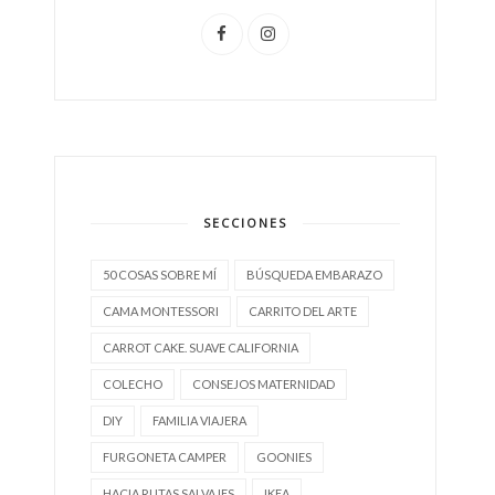
SECCIONES
50 COSAS SOBRE MÍ
BÚSQUEDA EMBARAZO
CAMA MONTESSORI
CARRITO DEL ARTE
CARROT CAKE. SUAVE CALIFORNIA
COLECHO
CONSEJOS MATERNIDAD
DIY
FAMILIA VIAJERA
FURGONETA CAMPER
GOONIES
HACIA RUTAS SALVAJES
IKEA